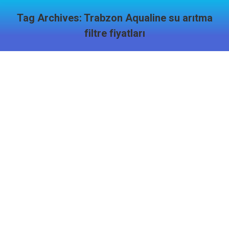
Tag Archives:
Trabzon Aqualine su arıtma
filtre fiyatları