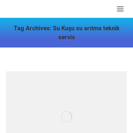
Tag Archives:
Su Kuşu su arıtma teknik
servis