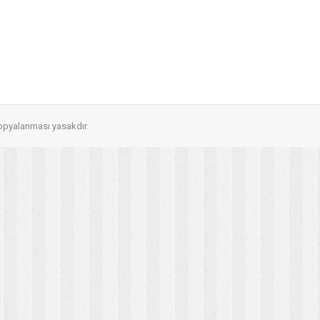
’nin en Büyük Servis ağına Sahip Tek Firmasıdır. Dünya Sağlık Kurumu
kopyalanması yasakdır.