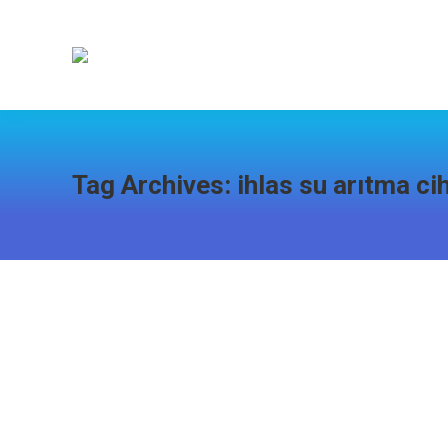
Tag Archives:
ihlas su arıtma ci
BüyükOrhan Su Arıtma Servisi
Bursa Su Arıtma
,
Büyükorhan Su Arıtma Servisi
By
admin
Bursa Su Arıtma Servisi Olarak BüyükOrhan ilçemizde 