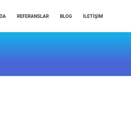
ZDA
REFERANSLAR
BLOG
İLETIŞIM
rmekteyiz. Büyükorhan Su Arıtma Servisi Spring Water