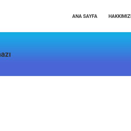
ANA SAYFA
HAKKIMI
hazı
15 Aralık 2018
de Su Arıtma Cihazı Satışı ve Ücretsiz kurulum ile Sizlere Hizmet ve