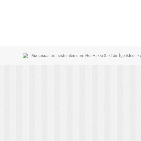
Su Arıtma Sistemleri tarafından kurulmuş olan Türkiye
Avrupa’nın her şehrinde satılabilen Tek Türk Malı Su…
Bursasuaritmasistemleri.com Her Hakkı Saklıdır. İçeriklerin 