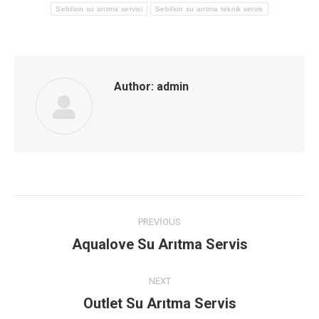
Sebilion su arıtma servisi
Sebilion su arıtma teknik servis
Author:
admin
Post
PREVIOUS
navigation
Aqualove Su Arıtma Servis
Previous
post:
NEXT
Outlet Su Arıtma Servis
Next