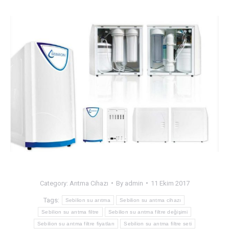
Category:
Arıtma Cihazı
By
admin
11 Ekim 2017
Tags:
Sebilion su arıtma
Sebilion su arıtma cihazı
Sebilion su arıtma filtre
Sebilion su arıtma filtre değişimi
Sebilion su arıtma filtre fiyatları
Sebilion su arıtma filtre seti